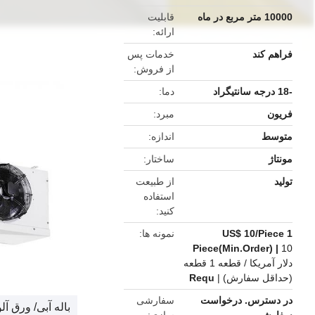
10000 متر مربع در ماه
قابلیت
ارائه
فراهم کند
خدمات پس
از فروش
-18 درجه سانتیگراد
دما
فریون
مبرد
متوسط
اندازه
مونتاژ
ساختار
تولید
از طبیعت
استفاده
کنید
US$ 10/Piece 1
نمونه ها
Piece(Min.Order) |
10
دلار آمریکا / قطعه 1 قطعه
(حداقل سفارش) |
Requ
در دسترس. درخواست
سفارشی
باله آبی/ ورق آل