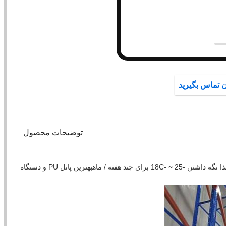
ن تماس بگیرید
توضیحات محصول
اتاق یخچال با دمای پایین برای ماهی، گوشت، مرغ، غذاهای دریایی و غیره است.برای نگه داشتن غذا نگه داشتن -25 ~ -18C برای چند هفته / ماهبهترين پانل PU و دستگاه