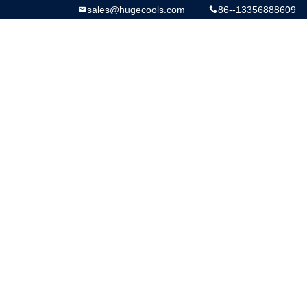
sales@hugecools.com
86--13356888609