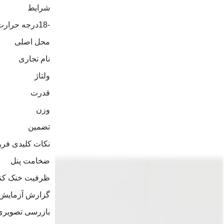
شرایط
-18درجه حرارت
محل اصلی
نام تجاری
ولتاژ
قدرت
وزن
تضمین
نکات کلیدی ف
ضخامت پنل
ظرفیت خنک کنن
گزارش آزمایش
بازرسی تصویری