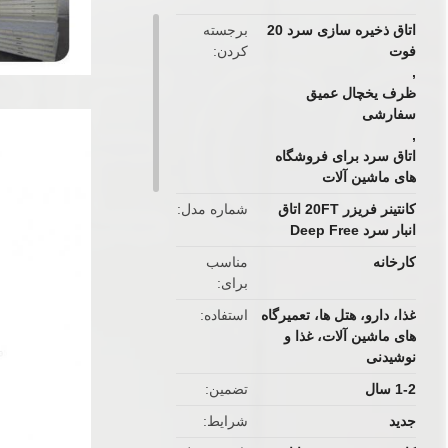
اتاق ذخیره سازی سرد 20
برجسته
فوت
کردن
,
ظرف یخچال عمیق
سفارشی
,
اتاق سرد برای فروشگاه
های ماشین آلات
کانتینر فریزر 20FT اتاق
شماره مدل
انبار سرد Deep Free
کارخانه
مناسب
برای
غذا، دارو، هتل ها، تعمیرگاه
استفاده
های ماشین آلات، غذا و
نوشیدنی
1-2 سال
تضمین
جدید
شرایط