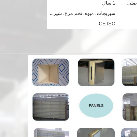
صلی
1 سال
سبزيجات، ميوه، تخم مرغ، شير...
CE ISO