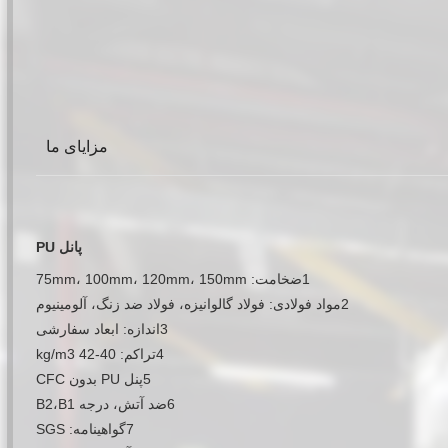
مزایای ما
پانل PU
1ضخامت: 75mm، 100mm، 120mm، 150mm
2مواد فولادی: فولاد گالوانیزه، فولاد ضد زنگ، آلومینیوم
3اندازه: ابعاد سفارشی
4تراکم: 40-42 kg/m3
5پنل PU بدون CFC
6ضد آتش، درجه B2،B1
7گواهینامه: SGS