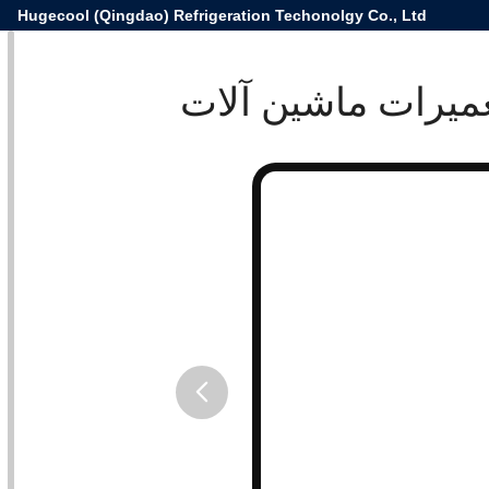
Hugecool (Qingdao) Refrigeration Techonolgy Co., Ltd
button