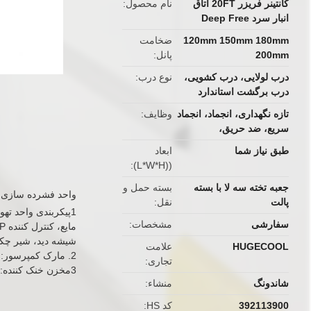
کانتینر فریزر 20FT اتاق
نام محصول
انبار سرد Deep Free
120mm 150mm 180mm
ضخامت
200mm
پانل
درب لولایی، درب کشویی،
نوع درب
درب برگشت استاندارد
تازه نگهداری، انجماد، انجماد
وظایف
سریع، ضد حریق،
طبق نیاز شما
ابعاد
((L*W*H)
جعبه تخته سه لا با بسته
بسته حمل و
واحد فشرده سازی
پالت
نقل
1پیکربندی واحد ته
سفارشی
مشخصات
شیشه دید، شیر چکج
HUGECOOL
علامت
2. مارک کمپرسور: آلمان کمپرسور اصلی
تجاری
3مخزن خنک کننده: R404A، R449
شاندونگ
منشاء
392113900
کد HS