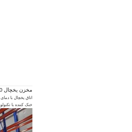
مخزن یخچال 20 فوت اتاق سرد مخزن یخچال عمیق اتاق سرد
خنک کننده با تکنولوژی بالا می توان