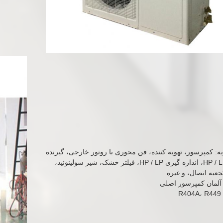
ویه: کمپرسور، تهویه کننده، فن محوری با روتور خارجی، گیرنده
مایع، کنترل کننده HP / LP، اندازه گیری HP / LP، فیلتر خشک، شیر سولینوئید،
عبه اتصال، و غیره