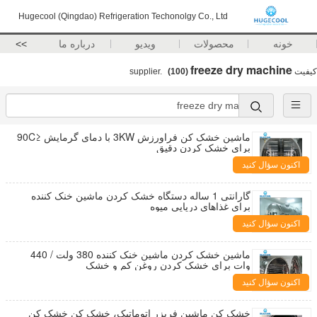
Hugecool (Qingdao) Refrigeration Techonolgy Co., Ltd
خونه
محصولات
ویدیو
درباره ما
>>
freeze dry machine
کیفیت
supplier.
(100)
ماشین خشک کن فراورزش 3KW با دمای گرمایش ≤90C
برای خشک کردن دقیق
اکنون سؤال کنید
گارانتی 1 ساله دستگاه خشک کردن ماشین خنک کننده
برای غذاهای دریایی میوه
اکنون سؤال کنید
ماشین خشک کردن ماشین خنک کننده 380 ولت / 440
وات برای خشک کردن روغن کم و خشک
اکنون سؤال کنید
خشک کن ماشین فریزر اتوماتیک، خشک کن خشک کن