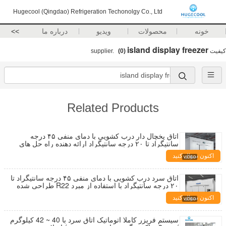
Hugecool (Qingdao) Refrigeration Techonolgy Co., Ltd
خونه
محصولات
ویدیو
درباره ما
>>
island display freezer
کیفیت
supplier.
(0)
Related Products
اتاق یخچال دار درب کشویی با دمای منفی ۴۵ درجه
سانتیگراد تا ۲۰ درجه سانتیگراد ارائه دهنده راه حل های
نگهداری سرد برای کاربردهای صنعتی
اکنون سؤال کنید
اتاق سرد درب کشویی با دمای منفی ۴۵ درجه سانتیگراد تا
۲۰ درجه سانتیگراد با استفاده از مبرد R22 طراحی شده
برای عملیات نگهداری سرد و انجماد
اکنون سؤال کنید
سیستم فریزر کاملا اتوماتیک اتاق سرد با 40 ~ 42 کیلوگرم