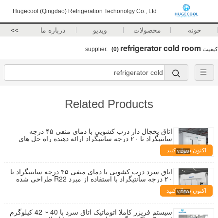
Hugecool (Qingdao) Refrigeration Techonolgy Co., Ltd
خونه
محصولات
ویدیو
درباره ما
>>
refrigerator cold room
کیفیت
supplier.
(0)
Related Products
اتاق یخچال دار درب کشویی با دمای منفی ۴۵ درجه
سانتیگراد تا ۲۰ درجه سانتیگراد ارائه دهنده راه حل های
نگهداری سرد برای کاربردهای صنعتی
اکنون سؤال کنید
اتاق سرد درب کشویی با دمای منفی ۴۵ درجه سانتیگراد تا
۲۰ درجه سانتیگراد با استفاده از مبرد R22 طراحی شده
برای عملیات نگهداری سرد و انجماد
اکنون سؤال کنید
سیستم فریزر کاملا اتوماتیک اتاق سرد با 40 ~ 42 کیلوگرم